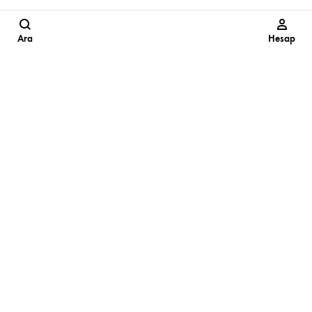
Ara
Hesap
Hızlı Kargo
Tüm ürünlerimiz siz ihtiyaç duyduğunuz
anda yanınızda !