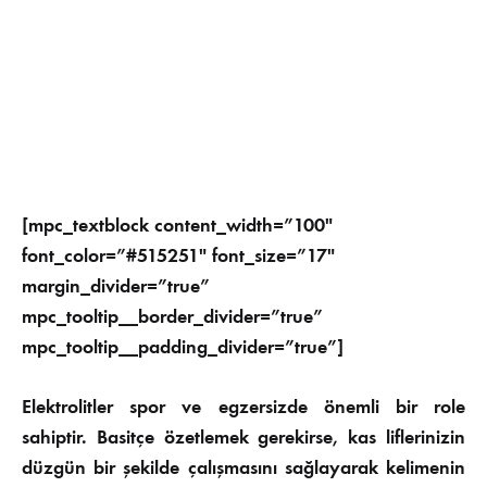
[mpc_textblock content_width=”100″
font_color=”#515251″ font_size=”17″
margin_divider=”true”
mpc_tooltip__border_divider=”true”
mpc_tooltip__padding_divider=”true”]
Elektrolitler spor ve egzersizde önemli bir role
sahiptir. Basitçe özetlemek gerekirse, kas liflerinizin
düzgün bir şekilde çalışmasını sağlayarak kelimenin