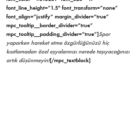
font_line_height=”1.5″ font_transform=”none”
font_align=”justify” margin_divider=”true”
mpc_tooltip__border_divider=”true”
mpc_tooltip__padding_divider=”true”]
Spor
yaparken hareket etme özgürlüğünüzü hiç
kısıtlamadan özel eşyalarınızı nerede taşıyacağınızı
artık düşünmeyin!
[/mpc_textblock]