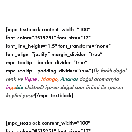
[mpc_textblock content_width=”100″
font_color=”#515251″ font_size=”17″
font_line_height=”1.5″ font_transform=”none”
font_align=”justify” margin_divider=”true”
mpc_tooltip__border_divider=”true”
mpc_tooltip__padding_divider=”true”]
Üç farklı doğal
renk ve
Vişne
,
Mango
,
Ananas
doğal aromasıyla
in
go
bio
elektrolit içeren doğal spor ürünü
ile sporun
keyfini yaşa!
[/mpc_textblock]
[mpc_textblock content_width=”100″
font_color=”#515251″ font_size=”17″