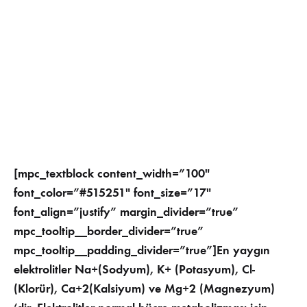
[mpc_textblock content_width=”100″
font_color=”#515251″ font_size=”17″
font_align=”justify” margin_divider=”true”
mpc_tooltip__border_divider=”true”
mpc_tooltip__padding_divider=”true”]En yaygın
elektrolitler Na+(Sodyum), K+ (Potasyum), Cl-
(Klorür), Ca+2(Kalsiyum) ve Mg+2 (Magnezyum)