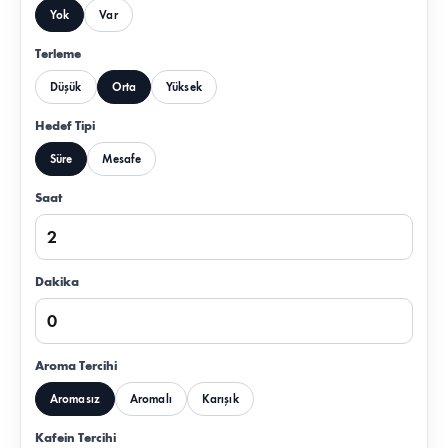
Yok
Var
Terleme
Düşük
Orta
Yüksek
Hedef Tipi
Süre
Mesafe
Saat
Dakika
Aroma Tercihi
Aromasız
Aromalı
Karışık
Kafein Tercihi