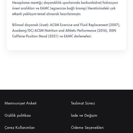
Hesaplama mantığı; dayanıklılık sporlarında karbonhidrat/hidrasyon
öneri aralıkları ve EAMC (egzersize bağlı kramp) literatüründeki çok
etkenli yaklaşım temel alınarak hazırlanmıştır.
Bilimsel dayanak (özet): ACSM Exercise and Fluid Replacement (2007),
Academy/DC/ACSM Nutrition and Athletic Performance (2016), ISSN
Caffeine Position Stand (2021) ve EAMC derlemeleri.
Memnuniyet Anketi
Teslimat Süreci
Gizlilik politikası
İade ve Değişim
Çerez Kullanımları
Ödeme Seçenekleri