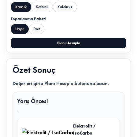
Karışık
Kafeinli
Kafeinsiz
Toparlanma Paketi
Hayır
Evet
Planı Hesapla
Özet Sonuç
Değerleri girip
Planı Hesapla
butonuna basın.
Yarış Öncesi
-
Elektrolit /
IsoCarbo