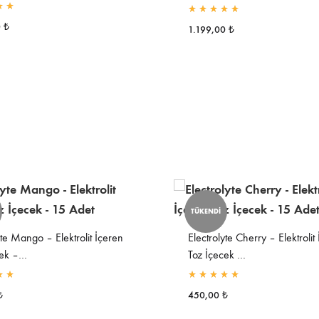
en
5.00
olarak derecelendirildi
5 üzerinden
5.00
olarak derecelendi
0
₺
1.199,00
₺
TÜKENDİ
yte Mango – Elektrolit İçeren
Electrolyte Cherry – Elektrolit
cek –…
Toz İçecek …
en
5.00
olarak derecelendirildi
5 üzerinden
5.00
olarak derecelendi
₺
450,00
₺