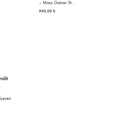
– Mass Gainer St…
rildi
990,00
₺
 İçeren
rildi