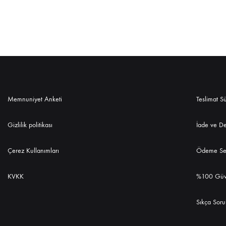
Memnuniyet Anketi
Teslimat S
Gizlilik politikası
İade ve D
Çerez Kullanımları
Ödeme Seç
KVKK
%100 Güv
Sıkça Soru