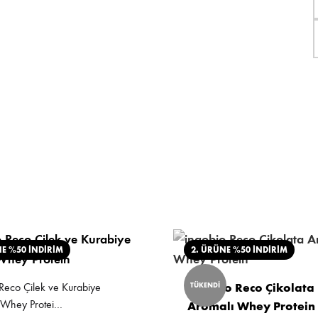
NE %50 İNDİRİM
2. ÜRÜNE %50 İNDİRİM
Reco Çilek ve Kurabiye
ingobio Reco Çikolata
TÜKENDİ
 Whey Protei…
Aromalı Whey Protein