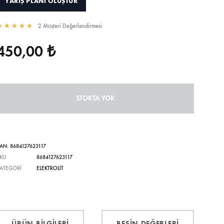
YARIŞ PLANI OLUŞTUR
2
Müşteri Değerlendirmesi
müşteri değerlendirmesine göre 5 üzerinden
5.00
olarak derecelendirildi
450,00
₺
STOKTA YOK
EAN:
8684127623117
KU
8684127623117
ATEGORI
ELEKTROLIT
ÜRÜN BILGILERI
BESIN DEĞERLERI