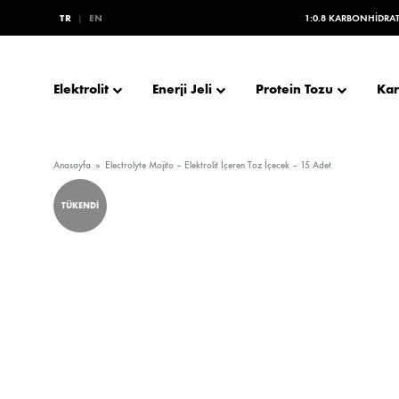
TR
|
EN
1:0.8 KARBONHIDRAT
Elektrolit
Enerji Jeli
Protein Tozu
Kar
Anasayfa
»
Electrolyte Mojito – Elektrolit İçeren Toz İçecek – 15 Adet
TÜKENDİ
ISOCARBO ELEKTROLITLI İZOTONIK
CASEIN ÇIKOLATA AROMALI
MAXIMUM ÇIKOLATALI – M
ELECTR
GAINER
TURBOGEL 1:0.8 100MG CAFFEINE
T