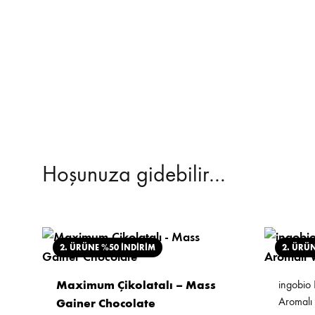
Hoşunuza gidebilir…
2. ÜRÜNE %50 İNDİRİM
2. ÜRÜ
Maximum Çikolatalı – Mass
ingobio 
Aromalı
Gainer Chocolate