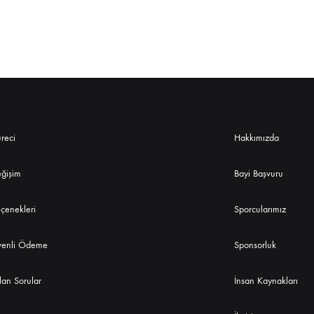
üreci
Hakkımızda
eğişim
Bayi Başvuru
enekleri
Sporcularımız
enli Ödeme
Sponsorluk
lan Sorular
İnsan Kaynakları