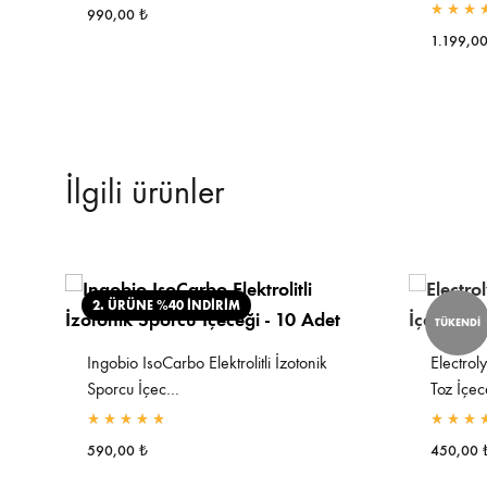
990,00
₺
5 üzerind
1.199,0
İlgili ürünler
2. ÜRÜNE %40 İNDİRİM
TÜKENDİ
Ingobio IsoCarbo Elektrolitli İzotonik
Electrol
Sporcu İçec…
Toz İçe
5 üzerinden
5.00
olarak derecelendirildi
5 üzerind
590,00
₺
450,00