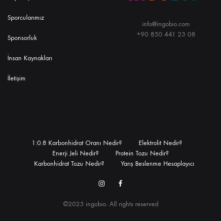
Sporcularımız
info@ingobio.com
+90 850 441 23 08
Sponsorluk
İnsan Kaynakları
İletişim
1:0.8 Karbonhidrat Oranı Nedir?
Elektrolit Nedir?
Enerji Jeli Nedir?
Protein Tozu Nedir?
Karbonhidrat Tozu Nedir?
Yarış Beslenme Hesaplayıcı
Instagram
Facebook
©2025 ingobio. All rights reserved