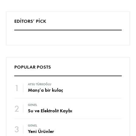
EDITORS’ PICK
POPULAR POSTS
1
AYSU TÜRKOĞLU
Manş’a bir kulaç
2
GENEL
Su ve Elektrolit Kaybı
3
GENEL
Yeni Ürünler