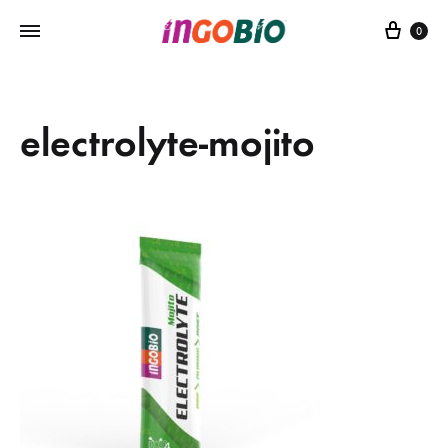
Sepe
0
electrolyte-mojito