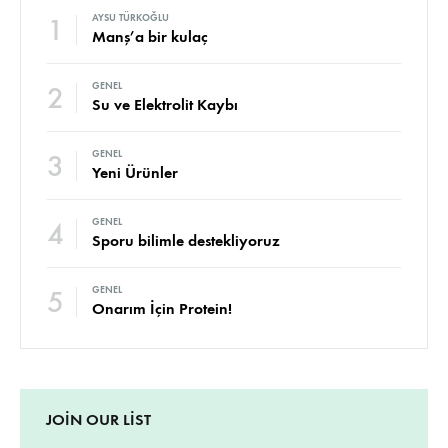
1
AYSU TÜRKOĞLU
Manş’a bir kulaç
2
GENEL
Su ve Elektrolit Kaybı
3
GENEL
Yeni Ürünler
4
GENEL
Sporu bilimle destekliyoruz
5
GENEL
Onarım İçin Protein!
JOIN OUR LIST