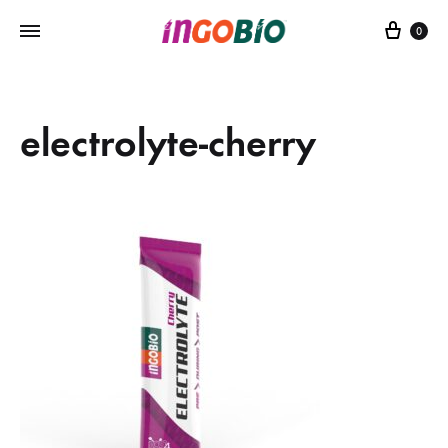
Sepe
0
electrolyte-cherry