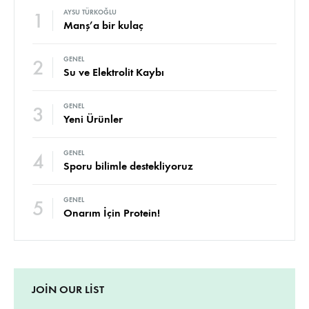
1
AYSU TÜRKOĞLU
Manş’a bir kulaç
2
GENEL
Su ve Elektrolit Kaybı
3
GENEL
Yeni Ürünler
4
GENEL
Sporu bilimle destekliyoruz
5
GENEL
Onarım İçin Protein!
JOIN OUR LIST